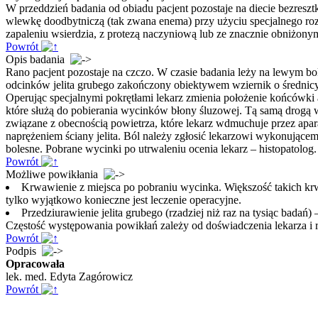
W przeddzień badania od obiadu pacjent pozostaje na diecie bezresz
wlewkę doodbytniczą (tak zwana enema) przy użyciu specjalnego roz
zapaleniu wsierdzia, z protezą naczyniową lub ze znacznie obniżony
Powrót
Opis badania
Rano pacjent pozostaje na czczo. W czasie badania leży na lewym bo
odcinków jelita grubego zakończony obiektywem wziernik o średnicy 
Operując specjalnymi pokrętłami lekarz zmienia położenie końcówki 
które służą do pobierania wycinków błony śluzowej. Tą samą drogą w
związane z obecnością powietrza, które lekarz wdmuchuje przez aparat
naprężeniem ściany jelita. Ból należy zgłosić lekarzowi wykonujące
bolesne. Pobrane wycinki po utrwaleniu ocenia lekarz – histopatolog.
Powrót
Możliwe powikłania
Krwawienie z miejsca po pobraniu wycinka. Większość takich krwa
tylko wyjątkowo konieczne jest leczenie operacyjne.
Przedziurawienie jelita grubego (rzadziej niż raz na tysiąc badań
Częstość występowania powikłań zależy od doświadczenia lekarza i 
Powrót
Podpis
Opracowała
lek. med. Edyta Zagórowicz
Powrót