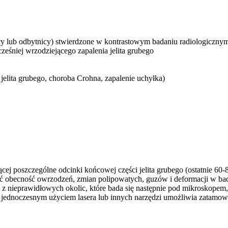
icy lub odbytnicy) stwierdzone w kontrastowym badaniu radiologiczny
śniej wrzodziejącego zapalenia jelita grubego
e jelita grubego, choroba Crohna, zapalenie uchyłka)
ej poszczególne odcinki końcowej części jelita grubego (ostatnie 60-80 
ć obecność owrzodzeń, zmian polipowatych, guzów i deformacji w bada
 nieprawidłowych okolic, które bada się następnie pod mikroskopem, 
jednoczesnym użyciem lasera lub innych narzędzi umożliwia zatamow