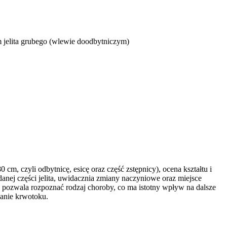
m jelita grubego (wlewie doodbytniczym)
cm, czyli odbytnicę, esicę oraz część zstępnicy), ocena kształtu i
nej części jelita, uwidacznia zmiany naczyniowe oraz miejsce
pozwala rozpoznać rodzaj choroby, co ma istotny wpływ na dalsze
anie krwotoku.