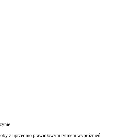
czynie
u osoby z uprzednio prawidłowym rytmem wypróżnień