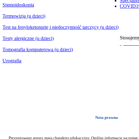
Specjaln
Sigmoidoskopia
COVID1
Termowizja (u dzieci)
Test na fenyloketonurię i niedoczynność tarczycy (u dzieci)
Stosujemy
Testy alergiczne (u dzieci)
sprawdź 
Tomografia komputerowa (u dzieci)
Urografia
Nota prawna
Prezentowane strony mają charakter edukacyjny. Ogólne informacje na temat