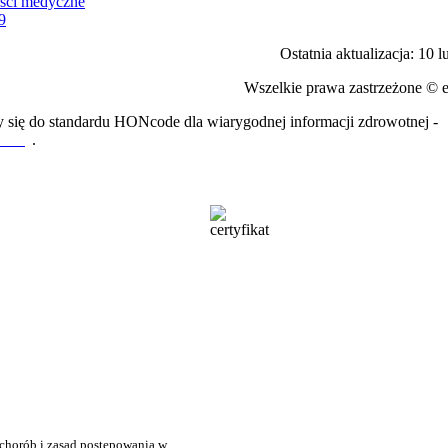
ości medyczne
9
Ostatnia aktualizacja: 10 
Wszelkie prawa zastrzeżone © 
 się do standardu HONcode dla wiarygodnej informacji zdrowotnej -
tutaj
.
 chorób i zasad postępowania w