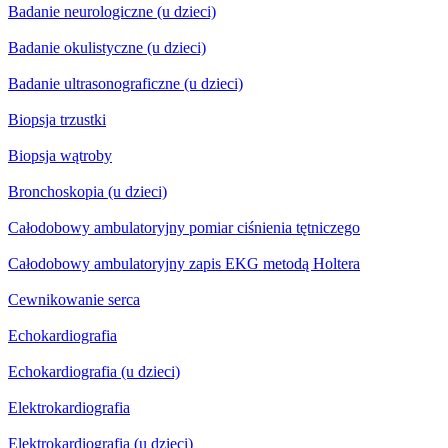
Badanie neurologiczne (u dzieci)
Badanie okulistyczne (u dzieci)
Badanie ultrasonograficzne (u dzieci)
Biopsja trzustki
Biopsja wątroby
Bronchoskopia (u dzieci)
Całodobowy ambulatoryjny pomiar ciśnienia tętniczego
Całodobowy ambulatoryjny zapis EKG metodą Holtera
Cewnikowanie serca
Echokardiografia
Echokardiografia (u dzieci)
Elektrokardiografia
Elektrokardiografia (u dzieci)