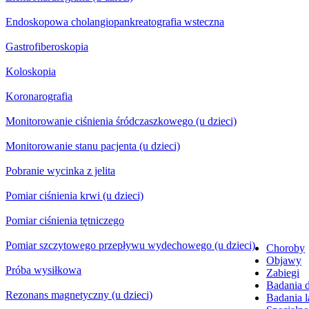
Endoskopowa cholangiopankreatografia wsteczna
Gastrofiberoskopia
Koloskopia
Koronarografia
Monitorowanie ciśnienia śródczaszkowego (u dzieci)
Monitorowanie stanu pacjenta (u dzieci)
Pobranie wycinka z jelita
Pomiar ciśnienia krwi (u dzieci)
Pomiar ciśnienia tętniczego
Pomiar szczytowego przepływu wydechowego (u dzieci)
Choroby
Objawy
Próba wysiłkowa
Zabiegi
Badania 
Rezonans magnetyczny (u dzieci)
Badania l