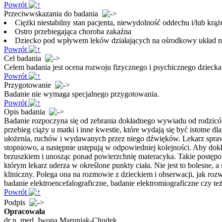
Powrót
Przeciwwskazania do badania
Ciężki niestabilny stan pacjenta, niewydolność oddechu i/lub krąż
Ostro przebiegająca choroba zakaźna
Dziecko pod wpływem leków działających na ośrodkowy układ n
Powrót
Cel badania
Celem badania jest ocena rozwoju fizycznego i psychicznego dziecka
Powrót
Przygotowanie
Badanie nie wymaga specjalnego przygotowania.
Powrót
Opis badania
Badanie rozpoczyna się od zebrania dokładnego wywiadu od rodziców d
przebieg ciąży u matki i inne kwestie, które wydają się być istotne
ułożenia, ruchów i wydawanych przez niego dźwięków. Lekarz spraw
stopniowo, a następnie ustępują w odpowiedniej kolejności. Aby dokła
brzuszkiem i unosząc ponad powierzchnię materacyka. Takie postępo
którym lekarz uderza w określone punkty ciała. Nie jest to bolesne,
kliniczny. Polega ona na rozmowie z dzieckiem i obserwacji, jak ro
badanie elektroencefalograficzne, badanie elektromiograficzne czy 
Powrót
Podpis
Opracowała
dr n. med. Iwona Maruniak-Chudek