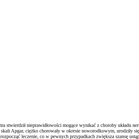
iatra stwierdził nieprawidłowości mogące wynikać z choroby układu ne
i skali Apgar, ciężko chorowały w okresie noworodkowym, urodziły si
 rozpocząć leczenie, co w pewnych przypadkach zwiększa szansę ustąpi