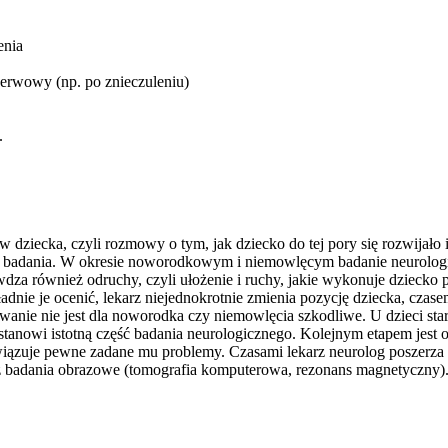
enia
erwowy (np. po znieczuleniu)
.
ziecka, czyli rozmowy o tym, jak dziecko do tej pory się rozwijało i
 dla badania. W okresie noworodkowym i niemowlęcym badanie neurologic
dza również odruchy, czyli ułożenie i ruchy, jakie wykonuje dzieck
dnie je ocenić, lekarz niejednokrotnie zmienia pozycję dziecka, czase
wanie nie jest dla noworodka czy niemowlęcia szkodliwe. U dzieci s
 a stanowi istotną część badania neurologicznego. Kolejnym etapem jes
związuje pewne zadane mu problemy. Czasami lekarz neurolog poszerza 
też badania obrazowe (tomografia komputerowa, rezonans magnetyczny)