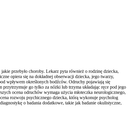
 jakie przebyło choroby. Lekarz pyta również o rodzinę dziecka,
zne opiera się na dokładnej obserwacji dziecka, jego twarzy,
o pod wpływem określonych bodźców. Odruchy pojawiają się
m przytrzymuje go tylko za nóżki lub trzyma układając ręce pod jego
tarszych ocena odruchów wymaga użycia młoteczka neurologicznego,
t ocena rozwoju psychicznego dziecka, którą wykonuje psycholog
diagnostykę o badania dodatkowe, takie jak badanie okulistyczne,
.