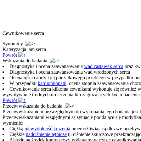
Cewnikowanie serca
Synonimy
Kateryzacja jam serca
Powrót
Wskazania do badania
Diagnostyka i ocena zaawansowania
wad zastawek serca
oraz kwa
Diagnostyka i ocena zaawansowania wad wrodzonych serca
Ocena ujścia aorty i jej początkowego przebiegu w przypadku po
W przypadku
kardiomiopatii
: ocena stopnia zaawansowania choro
Cewnikowanie serca kilkoma cewnikami wykonuje się również w c
wywoływanie trudnych do leczenia lub zagrażających życiu pacjenta
Powrót
Przeciwwskazania do badania
Przeciwwskazaniem bezwzględnym do wykonania tego badania jest b
Przeciwwskazaniami względnymi są sytuacje poddające się modyfika
wymienić:
Ciężką
niewydolność krążenia
uniemożliwiającą dłuższe przebywa
Ciężkie
nadciśnienie tętnicze
tj. ciśnienie skurczowe przekracza
Alergię na środek kontrastowy podawany w czasie cewnikowania