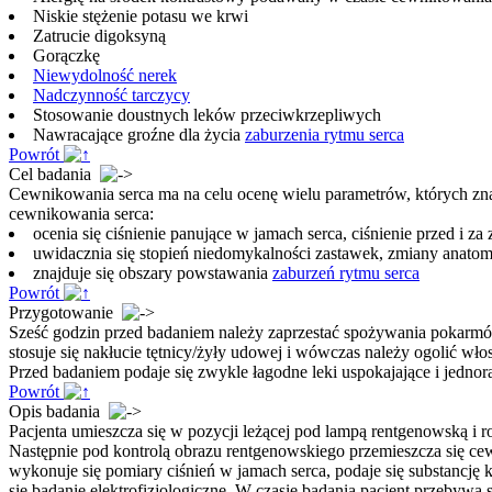
Niskie stężenie potasu we krwi
Zatrucie digoksyną
Gorączkę
Niewydolność nerek
Nadczynność tarczycy
Stosowanie doustnych leków przeciwkrzepliwych
Nawracające groźne dla życia
zaburzenia rytmu serca
Powrót
Cel badania
Cewnikowania serca ma na celu ocenę wielu parametrów, których zna
cewnikowania serca:
ocenia się ciśnienie panujące w jamach serca, ciśnienie przed i z
uwidacznia się stopień niedomykalności zastawek, zmiany anatom
znajduje się obszary powstawania
zaburzeń rytmu serca
Powrót
Przygotowanie
Sześć godzin przed badaniem należy zaprzestać spożywania pokarmó
stosuje się nakłucie tętnicy/żyły udowej i wówczas należy ogolić włos
Przed badaniem podaje się zwykle łagodne leki uspokajające i jedno
Powrót
Opis badania
Pacjenta umieszcza się w pozycji leżącej pod lampą rentgenowską i 
Następnie pod kontrolą obrazu rentgenowskiego przemieszcza się ce
wykonuje się pomiary ciśnień w jamach serca, podaje się substancję 
się badanie elektrofizjologiczne. W czasie badania pacjent przebywa