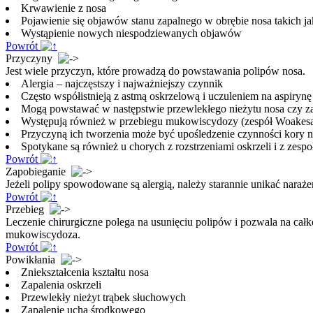
Krwawienie z nosa
Pojawienie się objawów stanu zapalnego w obrębie nosa takich jak
Wystąpienie nowych niespodziewanych objawów
Powrót
Przyczyny
Jest wiele przyczyn, które prowadzą do powstawania polipów nosa.
Alergia – najczęstszy i najważniejszy czynnik
Często współistnieją z astmą oskrzelową i uczuleniem na aspirynę
Mogą powstawać w następstwie przewlekłego nieżytu nosa czy za
Występują również w przebiegu mukowiscydozy (zespół Woakes
Przyczyną ich tworzenia może być upośledzenie czynności kory 
Spotykane są również u chorych z rozstrzeniami oskrzeli i z zesp
Powrót
Zapobieganie
Jeżeli polipy spowodowane są alergią, należy starannie unikać naraże
Powrót
Przebieg
Leczenie chirurgiczne polega na usunięciu polipów i pozwala na całk
mukowiscydoza.
Powrót
Powikłania
Zniekształcenia kształtu nosa
Zapalenia oskrzeli
Przewlekły nieżyt trąbek słuchowych
Zapalenie ucha środkowego