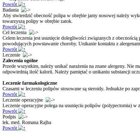
Powrót
Badania
Aby stwierdzić obecność polipa w obrębie jamy nosowej należy wyk
towarzyszą polipy w obrębie zatok.
Powrót
Cel leczenia
Celem leczenia jest usunięcie dolegliwości związanych z obecnością 
powodujących powstawanie choroby. Unikanie kontaktu z alergenami
Powrót
Leczenie
Zalecenia ogólne
Przede wszystkim, należy unikać narażenia na znane alergeny. Nie m
odpowiednią ilość kalorii. Należy pamiętać o unikaniu substancji ucz
Leczenie farmakologiczne
Czasami w leczeniu polipów stosowane są steroidy. Jednakże po zapr
Powrót
Leczenie operacyjne
Leczenie operacyjne polega na usunięciu polipów (polypectomia) w 
Powrót
Podpis
lek. med. Romana Rajba
Powrót