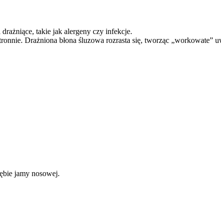
drażniące, takie jak alergeny czy infekcje.
tronnie. Drażniona błona śluzowa rozrasta się, tworząc „workowate” u
ębie jamy nosowej.