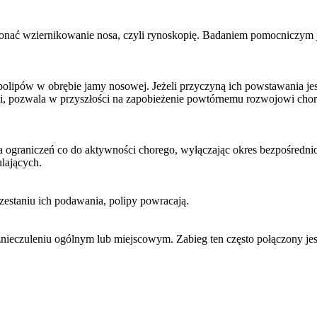
onać wziernikowanie nosa, czyli rynoskopię. Badaniem pomocniczym j
polipów w obrębie jamy nosowej. Jeżeli przyczyną ich powstawania jest
, pozwala w przyszłości na zapobieżenie powtórnemu rozwojowi choro
a ograniczeń co do aktywności chorego, wyłączając okres bezpośredni
ulających.
zestaniu ich podawania, polipy powracają.
znieczuleniu ogólnym lub miejscowym. Zabieg ten często połączony je