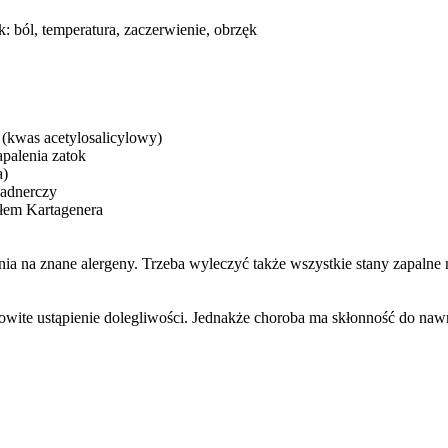
: ból, temperatura, zaczerwienie, obrzęk
 (kwas acetylosalicylowy)
palenia zatok
a)
nadnerczy
ołem Kartagenera
nia na znane alergeny. Trzeba wyleczyć także wszystkie stany zapalne n
owite ustąpienie dolegliwości. Jednakże choroba ma skłonność do nawro