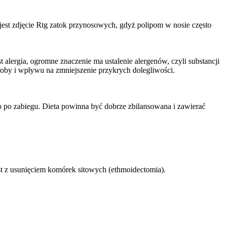
est zdjęcie Rtg zatok przynosowych, gdyż polipom w nosie często
 alergia, ogromne znaczenie ma ustalenie alergenów, czyli substancji
by i wpływu na zmniejszenie przykrych dolegliwości.
o po zabiegu. Dieta powinna być dobrze zbilansowana i zawierać
st z usunięciem komórek sitowych (ethmoidectomia).