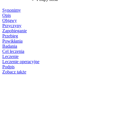
Synonimy
Opis
Objawy
Przyczyny
Zapobieganie
Przebieg
Powikłania
Badania
Cel leczenia
Leczenie
Leczenie operacyjne
Podpis
Zobacz także