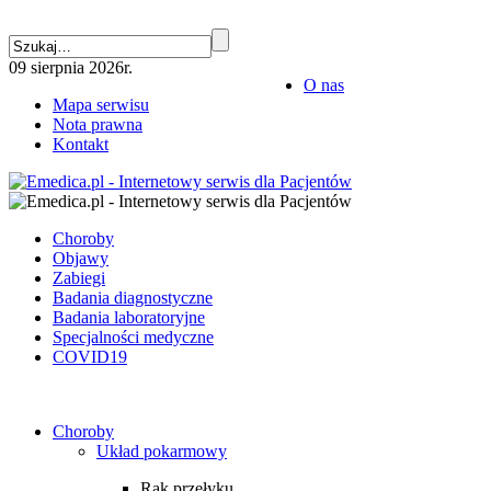
09 sierpnia 2026r.
O nas
Mapa serwisu
Nota prawna
Kontakt
Choroby
Objawy
Zabiegi
Badania diagnostyczne
Badania laboratoryjne
Specjalności medyczne
COVID19
Choroby
Układ pokarmowy
Rak przełyku