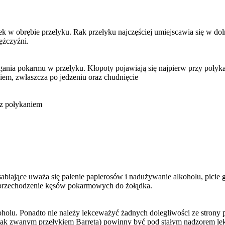
 w obrębie przełyku. Rak przełyku najczęściej umiejscawia się w doln
ężczyźni.
legania pokarmu w przełyku. Kłopoty pojawiają się najpierw przy poł
iem, zwłaszcza po jedzeniu oraz chudnięcie
 z połykaniem
sabiające uważa się palenie papierosów i nadużywanie alkoholu, picie
a przechodzenie kęsów pokarmowych do żołądka.
oholu. Ponadto nie należy lekceważyć żadnych dolegliwości ze strony 
tak zwanym przełykiem Barreta) powinny być pod stałym nadzorem le