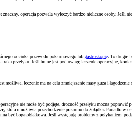
 znaczny, operacja pozwala wyleczyć bardzo nieliczne osoby. Jeśli ni
e górnego odcinka przewodu pokarmowego lub
gastroskopię
. To drugie 
a raka przełyku. Jeśli brane jest pod uwagę leczenie operacyjne, koni
 jest możliwa, leczenie ma na celu zmniejszenie masy guza i łagodzeni
e operacyjne nie może być podjęte, drożność przełyku można poprawić p
tezę, która umożliwia przechodzenie pokarmu do żołądka. Ponadto w ce
na być bogatobiałkowa. Jeśli występują problemy z połykaniem, podaj