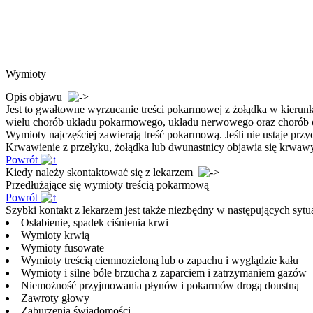
Wymioty
Opis objawu
Jest to gwałtowne wyrzucanie treści pokarmowej z żołądka w kierun
wielu chorób układu pokarmowego, układu nerwowego oraz chorób 
Wymioty najczęściej zawierają treść pokarmową. Jeśli nie ustaje prz
Krwawienie z przełyku, żołądka lub dwunastnicy objawia się krwaw
Powrót
Kiedy należy skontaktować się z lekarzem
Przedłużające się wymioty treścią pokarmową
Powrót
Szybki kontakt z lekarzem jest także niezbędny w następujących syt
Osłabienie, spadek ciśnienia krwi
Wymioty krwią
Wymioty fusowate
Wymioty treścią ciemnozieloną lub o zapachu i wyglądzie kału
Wymioty i silne bóle brzucha z zaparciem i zatrzymaniem gazów
Niemożność przyjmowania płynów i pokarmów drogą doustną
Zawroty głowy
Zaburzenia świadomości